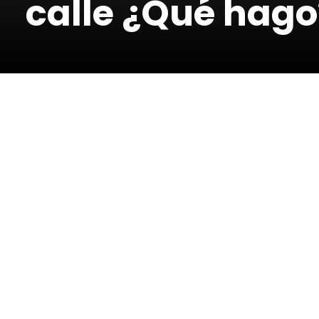
calle ¿Qué hago
Urgencias con
¿C
murciélagos
murci
Eda