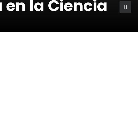
en la Ciencia
elitos
Rabia en murciélagos
lagos
rcis