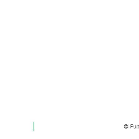
Veterinarixs
© Fun