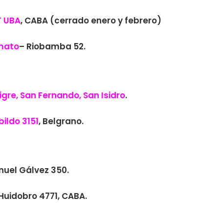
 UBA
, CABA (cerrado enero y febrero)
Amato
– Riobamba 52.
igre, San Fernando, San Isidro
.
ildo 3151
, Belgrano.
nuel Gálvez 350
.
Huidobro 4771, CABA.