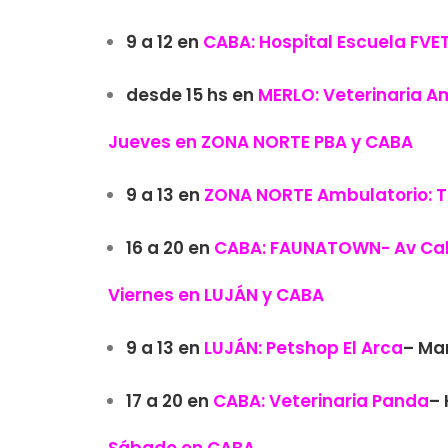
9 a 12 en
CABA:
H
ospital Escuela
FVET
desde 15 hs en
MERLO:
Veterinaria 
Jueves en ZONA NORTE PBA y CABA
9 a 13 en
ZONA NORTE Ambulatorio:
T
16 a 20 en
CABA:
FAUNATOWN-
Av Cab
Viernes en LUJÁN y CABA
9 a 13 en
LUJÁN: Petshop
El Arca
– Ma
17 a 20 en
CABA:
Veterinaria Panda
–