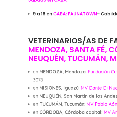
Sábado en CABA
9 a 16 en
CABA: FAUNATOWN
– Cabild
VETERINARIOS/AS DE F
MENDOZA, SANTA FÉ, C
NEUQUÉN, TUCUMÁN, M
en
MENDOZA
,
Mendoza
:
Fundación Cu
3078
en
MISIONES
,
Iguazú
:
MV Dante Di Nuc
en
NEUQUÉN
,
San Martín de los Ande
en
TUCUMÁN
,
Tucumán
:
MV Pablo Aó
en
CÓRDOBA
,
Córdoba capital:
MV An