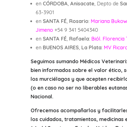
en
CÓRDOBA
,
Anisacate
, Depto de
Sa
63-3901
en
SANTA FÉ
,
Rosario
:
Mariana Bukow
Jimeno
+54 9 341 5404340
en
SANTA FÉ
,
Rafaela
:
Biól. Florencia
en
BUENOS AIRES
,
La
Plata
:
MV Ricard
Seguimos sumando Médicos Veterinarixs
bien informados sobre el valor ético, 
los murciélagos y que acepten recibirl
(o en caso no ser no liberables eutana
Nacional.
Ofrecemos acompañarlos y facilitarles 
los cuidados, tratamientos, medicinas 